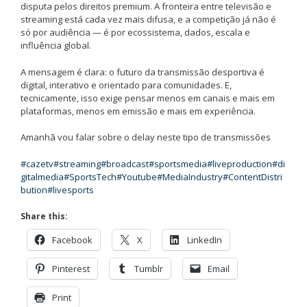
disputa pelos direitos premium. A fronteira entre televisão e
streaming está cada vez mais difusa, e a competição já não é
só por audiência — é por ecossistema, dados, escala e
influência global.
A mensagem é clara: o futuro da transmissão desportiva é
digital, interativo e orientado para comunidades. E,
tecnicamente, isso exige pensar menos em canais e mais em
plataformas, menos em emissão e mais em experiência.
Amanhã vou falar sobre o delay neste tipo de transmissões
#cazetv
#streaming
#broadcast
#sportsmedia
#liveproduction
#di
gitalmedia
#SportsTech
#Youtube
#MediaIndustry
#ContentDistri
bution
#livesports
Share this:
Facebook
X
LinkedIn
Pinterest
Tumblr
Email
Print