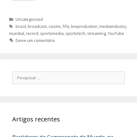
Categorias
Uncategorized
Etiquetas
brazil
,
broadcast
,
cazetv
,
fifa
,
liveproduction
,
mediaindustry
,
mundial
,
record
,
sportsmedia
,
sportstech
,
streaming
,
YouTube
Deixe um comentário
Pesquisar
por:
Artigos recentes
Bastidores do Campeonato do Mundo, na