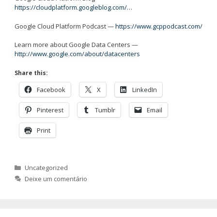
https://cloudplatform.googleblog.com/…
Google Cloud Platform Podcast —
https://www.gcppodcast.com/
Learn more about Google Data Centers —
http://www.google.com/about/datacenters
Share this:
Facebook
X
LinkedIn
Pinterest
Tumblr
Email
Print
Categorias
Uncategorized
Deixe um comentário