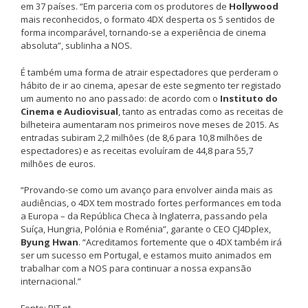
em 37 países. “Em parceria com os produtores de
Hollywood
mais reconhecidos, o formato 4DX desperta os 5 sentidos de
forma incomparável, tornando-se a experiência de cinema
absoluta”, sublinha a NOS.
É também uma forma de atrair espectadores que perderam o
hábito de ir ao cinema, apesar de este segmento ter registado
um aumento no ano passado: de acordo com o
Instituto do
Cinema e Audiovisual
, tanto as entradas como as receitas de
bilheteira aumentaram nos primeiros nove meses de 2015. As
entradas subiram 2,2 milhões (de 8,6 para 10,8 milhões de
espectadores) e as receitas evoluíram de 44,8 para 55,7
milhões de euros.
“Provando-se como um avanço para envolver ainda mais as
audiências, o 4DX tem mostrado fortes performances em toda
a Europa – da República Checa à Inglaterra, passando pela
Suíça, Hungria, Polónia e Roménia”, garante o CEO CJ4Dplex,
Byung Hwan
. “Acreditamos fortemente que o 4DX também irá
ser um sucesso em Portugal, e estamos muito animados em
trabalhar com a NOS para continuar a nossa expansão
internacional.”
Fonte: BIT.pt