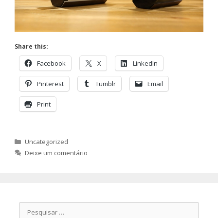
Share this:
Facebook
X
LinkedIn
Pinterest
Tumblr
Email
Print
Categorias
Uncategorized
Deixe um comentário
Pesquisar