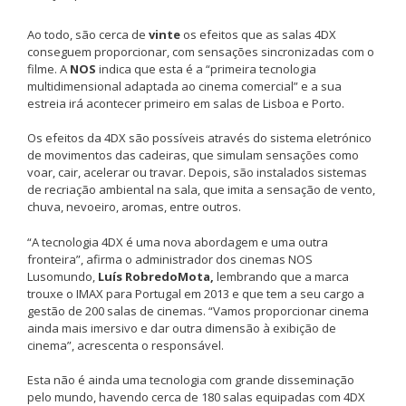
Ao todo, são cerca de
vinte
os efeitos que as salas 4DX
conseguem proporcionar, com sensações sincronizadas com o
filme. A
NOS
indica que esta é a “primeira tecnologia
multidimensional adaptada ao cinema comercial” e a sua
estreia irá acontecer primeiro em salas de Lisboa e Porto.
Os efeitos da 4DX são possíveis através do sistema eletrónico
de movimentos das cadeiras, que simulam sensações como
voar, cair, acelerar ou travar. Depois, são instalados sistemas
de recriação ambiental na sala, que imita a sensação de vento,
chuva, nevoeiro, aromas, entre outros.
“A tecnologia 4DX é uma nova abordagem e uma outra
fronteira”, afirma o administrador dos cinemas NOS
Lusomundo,
Luís Robredo
Mota,
lembrando que a marca
trouxe o IMAX para Portugal em 2013 e que tem a seu cargo a
gestão de 200 salas de cinemas. “Vamos proporcionar cinema
ainda mais imersivo e dar outra dimensão à exibição de
cinema”, acrescenta o responsável.
Esta não é ainda uma tecnologia com grande disseminação
pelo mundo, havendo cerca de 180 salas equipadas com 4DX