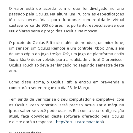
O valor está de acordo com o que foi divulgado no ano
passado pela Oculus. Na altura, um PC com as especificações
técnicas necessárias para funcionar com realidade virtual
custava cerca de 900 dólares , e, portanto, especulava-se que
600 dólares seria o preço dos Oculus. Na mosca!
O pacote do Oculus Rift inclui, além do headset, um microfone,
um sensor, um Oculus Remote e um controle Xbox One, além
de uma cópia do jogo
Lucky’s Tale
, um jogo de plataforma estilo
Super Mario
desenvolvido para a realidade virtual. O promissor
Oculus Touch só deve ser lançado no segundo semestre deste
ano.
Como disse acima, o Oculus Rift já entrou em pré-venda e
começará a ser entregue no dia 28 de Março.
Tem ainda de verificar se o seu computador é compativel com
os Oculus, caso contrário, será preciso actualizar a máquina
(para saber se você pode usar os Rift com a sua configuração
atual, faça download deste software oferecido pela Oculus
e ele te dará a resposta –
http://ocul.us/compat-tool
).