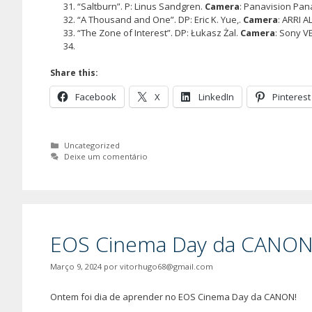
“Saltburn”. P: Linus Sandgren.
Camera
: Panavision Pan
“A Thousand and One”. DP: Eric K. Yue,.
Camera
: ARRI 
“The Zone of Interest”. DP: Łukasz Żal.
Camera
: Sony V
Share this:
Facebook
X
LinkedIn
Pinterest
Categorias
Uncategorized
Deixe um comentário
EOS Cinema Day da CANO
Março 9, 2024
por
vitorhugo68@gmail.com
Ontem foi dia de aprender no EOS Cinema Day da CANON!