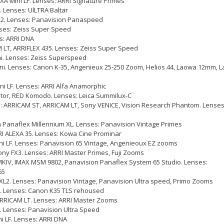
EXA Mini LF. Lenses: ARRI Signature Primes
F. Lenses: UlLTRA Baltar
 2. Lenses: Panavision Panaspeed
nses: Zeiss Super Speed
es: ARRI DNA
M LT, ARRIFLEX 435. Lenses: Zeiss Super Speed
ni. Lenses: Zeiss Superspeed
ini. Lenses: Canon K-35, Angenieux 25-250 Zoom, Helios 44, Laowa 12mm, 
ini LF. Lenses: ARRI Alfa Anamorphic
ptor, RED Komodo. Lenses: Leica Summilux-C
a
: ARRICAM ST, ARRICAM LT, Sony VENICE, Vision Research Phantom. Lenses
n Panaflex Millennium XL. Lenses: Panavision Vintage Primes
RI ALEXA 35. Lenses: Kowa Cine Prominar
ini LF. Lenses: Panavision 65 Vintage, Angenieoux EZ zooms
Sony FX3. Lenses: ARRI Master Primes, Fuji Zooms
MKIV, IMAX MSM 9802, Panavision Panaflex System 65 Studio. Lenses:
65
 XL2. Lenses: Panavision Vintage, Panavision Ultra speed, Primo Zooms
2. Lenses: Canon K35 TLS rehoused
ARRICAM LT. Lenses: ARRI Master Zooms
5. Lenses: Panavision Ultra Speed
ni LF. Lenses: ARRI DNA