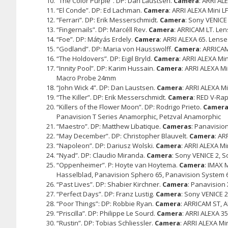
“The Color Purple”. DP: Dan Laustsen.
Camera
: ARRI AL
“El Conde”. DP: Ed Lachman.
Camera
: ARRI ALEXA Mini L
“Ferrari”. DP: Erik Messerschmidt.
Camera
: Sony VENICE
“Fingernails”. DP: Marcéll Rev.
Camera
: ARRICAM LT. Le
“Foe”. DP: Mátyás Erdely.
Camera
: ARRI ALEXA 65. Lens
“Godland”. DP: Maria von Hausswolff.
Camera
: ARRICA
“The Holdovers”. DP: Eigil Bryld.
Camera
: ARRI ALEXA Mi
“Innity Pool”. DP: Karim Hussain.
Camera
: ARRI ALEXA M
Macro Probe 24mm
“John Wick 4”. DP: Dan Laustsen.
Camera
: ARRI ALEXA M
“The Killer”. DP: Erik Messerschmidt.
Camera
: RED V-Ra
“Killers of the Flower Moon”. DP: Rodrigo Prieto.
Camer
Panavision T Series Anamorphic, Petzval Anamorphic
“Maestro”. DP: Matthew Libatique.
Cameras
: Panavisio
“May December”. DP: Christopher Blauvelt.
Camera
: AR
“Napoleon”. DP: Dariusz Wolski.
Camera
: ARRI ALEXA M
“Nyad”. DP: Claudio Miranda.
Camera
: Sony VENICE 2, 
“Oppenheimer”. P: Hoyte van Hoytema.
Camera
: IMAX 
Hasselblad, Panavision Sphero 65, Panavision System 
“Past Lives”. DP: Shabier Kirchner.
Camera
: Panavision
“Perfect Days”. DP: Franz Lustig.
Camera
: Sony VENICE 
“Poor Things”: DP: Robbie Ryan.
Camera
: ARRICAM ST, 
“Priscilla”. DP: Philippe Le Sourd.
Camera
: ARRI ALEXA 3
“Rustin”. DP: Tobias Schliessler.
Camera
: ARRI ALEXA Mi