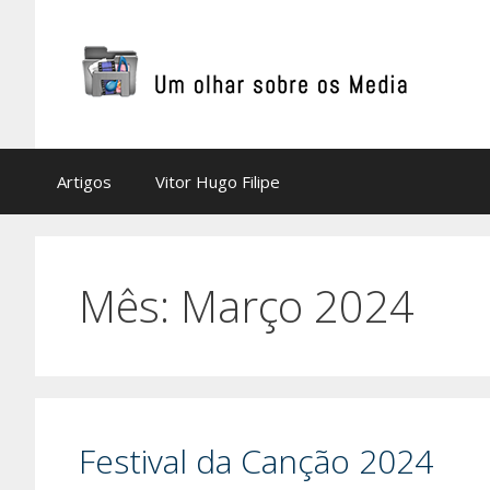
Saltar
para
o
conteúdo
Artigos
Vitor Hugo Filipe
Mês:
Março 2024
Festival da Canção 2024