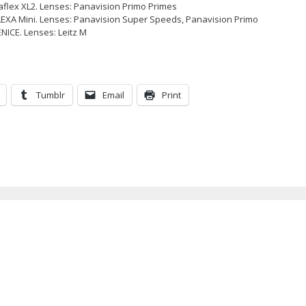
aflex XL2. Lenses: Panavision Primo Primes
ALEXA Mini. Lenses: Panavision Super Speeds, Panavision Primo
ENICE. Lenses: Leitz M
Tumblr
Email
Print
N