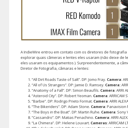
A IndieWire entrou em contato com os diretores de fotografia 
explorar quais câmeras e lentes eles usaram (não deixe de l
eles usaram os equipamentos ). Surpreendentemente, a câmera
Diretor de Fotografia, câmaras e lentes:
“All Dirt Roads Taste of Salt”. DP: Jomo Fray.
Camera
: A
“All of Us Strangers”. DP: Jamie D. Ramsey.
Camera:
ARR
“Anatomy of a Fall”. DP: Simon Beaufils.
Camera
: ARRI 
“Asteroid City”. DP: Robert Yeoman.
Camera
: ARRICAM S
“Barbie”. DP: Rodrigo Prieto Format.
Camera
: ARRI ALEX
“The Bikeriders”. DP: Adam Stone.
Camera
: Panavision
“The Boys in the Boat”. DP: Martin Ruhe.
Camera
: Sony 
“Cassandro”. DP: Matias Penachino.
Camera
: ARRI ALEX
“La Chimera”. DP: Helene Louvart.
Cameras
: ARRICAM LT