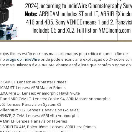
cujos filmes estão entre os mais aclamados pela crítica do ano, a fim de
er o
artigo do IndieWire
onde pode encontrar a explicação do DF sobre co
 mais utilizada é a ARRICAM. Abaixo está a lista que contém o nome do 
RRICAM LT. Lenses: ARRI Master Primes
ICAM ST. Lenses: ARRI Master Primes
ALEXA Mini LF. Lenses: Anamorphic Hawk V-Lite
T and ARRICAM LT. Lenses: Cooke S4, ARRI Master Anamorphic
A 65. Lenses: Panavision System 65
 Millennium XL2. Lenses: Panavision G-Series
VENICE, Z-CAM. Lenses: ARRI Alfa Anamorphic
A Mini LF. Lenses: Panavision H Series
, ARRIFLEX 416, Bolex 16mm. Lenses: ARRI Ultra Primes