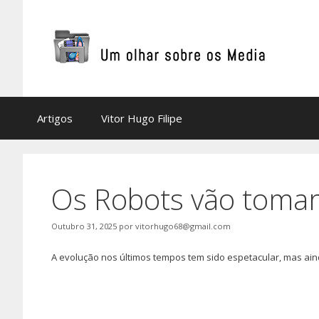
Saltar
para
o
conteúdo
Artigos
Vitor Hugo Filipe
Os Robots vão toma
Outubro 31, 2025
por
vitorhugo68@gmail.com
A evolução nos últimos tempos tem sido espetacular, mas ai