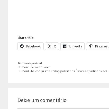
Share this:
Facebook
X
LinkedIn
Pinterest
Categorias
Uncategorized
Youtube faz 20 anos
YouTube conquista direitos globais dos Óscares a partir de 2029!
Deixe um comentário