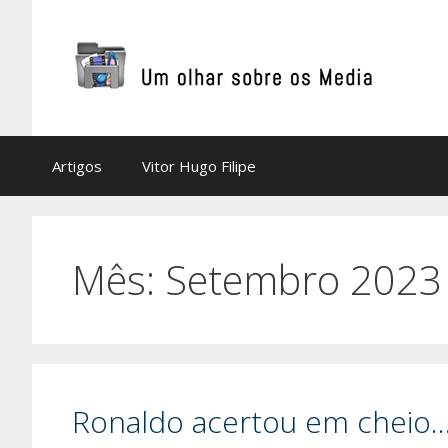
Saltar
para
o
conteúdo
Artigos
Vitor Hugo Filipe
Mês:
Setembro 2023
Ronaldo acertou em cheio