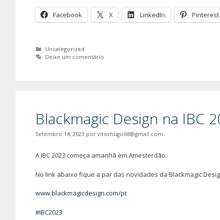
Facebook
X
LinkedIn
Pinterest
Categorias
Uncategorized
Deixe um comentário
Blackmagic Design na IBC 
Setembro 14, 2023
por
vitorhugo68@gmail.com
A IBC 2023 começa amanhã em Amesterdão.
No link abaixo fique a par das novidades da Blackmagic Desig
www.blackmagicdesign.com/pt
#IBC2023