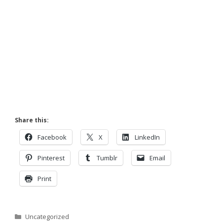
Share this:
Facebook
X
LinkedIn
Pinterest
Tumblr
Email
Print
Categorias
Uncategorized