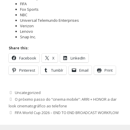
FIFA
Fox Sports
NBC
Universal Telemundo Enterprises
Verizon
Lenovo
Snap Inc.
Share this:
Facebook
X
LinkedIn
Pinterest
Tumblr
Email
Print
Categorias
Uncategorized
O próximo passo do “cinema mobile”: ARRI + HONOR a dar
look cinematográfico ao telefone
FIFA World Cup 2026 – END TO END BROADCAST WORKFLOW