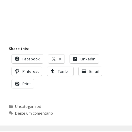
Share this:
Facebook
X
LinkedIn
Pinterest
Tumblr
Email
Print
Categorias
Uncategorized
Deixe um comentário