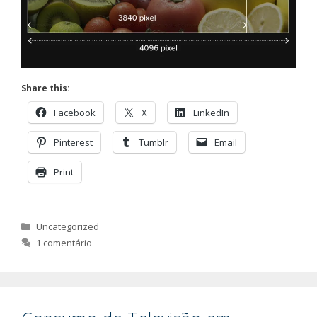
Share this:
Facebook
X
LinkedIn
Pinterest
Tumblr
Email
Print
Categorias
Uncategorized
1 comentário