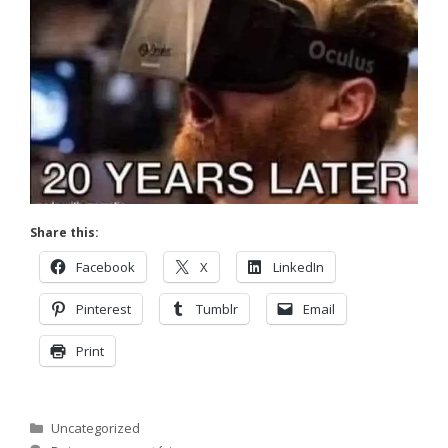
Share this:
Facebook
X
LinkedIn
Pinterest
Tumblr
Email
Print
Categorias
Uncategorized