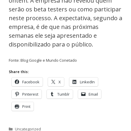
ontem. A empresa não revelou quem
serão os beta testers ou como participar
neste processo. A expectativa, segundo a
empresa, é de que nas próximas
semanas ele seja apresentado e
disponibilizado para o público.
Fonte: Blog Google e Mundo Conetado
Share this:
Facebook
X
LinkedIn
Pinterest
Tumblr
Email
Print
Categorias
Uncategorized