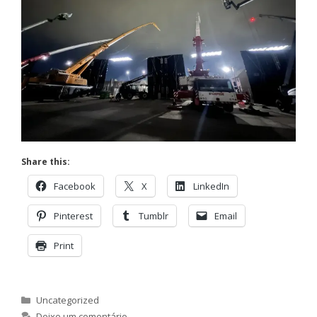
Share this:
Facebook
X
LinkedIn
Pinterest
Tumblr
Email
Print
Categorias
Uncategorized
Deixe um comentário