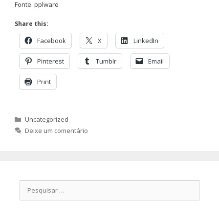
Fonte: pplware
Share this:
Facebook
X
LinkedIn
Pinterest
Tumblr
Email
Print
Categorias
Uncategorized
Deixe um comentário
Pesquisar
por: