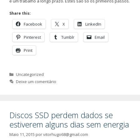
é um trabalho a longo prazo. Estes são só os primeiros passos.
Share this:
Facebook
X
LinkedIn
Pinterest
Tumblr
Email
Print
Categorias
Uncategorized
Deixe um comentário
Discos SSD perdem dados se
estiverem alguns dias sem energia
Maio 11, 2015
por
vitorhugo68@gmail.com