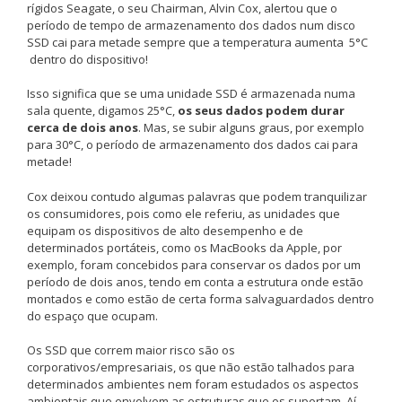
rígidos Seagate, o seu Chairman, Alvin Cox, alertou que o
período de tempo de armazenamento dos dados num disco
SSD cai para metade sempre que a temperatura aumenta 5°C
dentro do dispositivo!
Isso significa que se uma unidade SSD é armazenada numa
sala quente, digamos 25°C,
os seus dados podem durar
cerca de dois anos
. Mas, se subir alguns graus, por exemplo
para 30°C, o período de armazenamento dos dados cai para
metade!
Cox deixou contudo algumas palavras que podem tranquilizar
os consumidores, pois como ele referiu, as unidades que
equipam os dispositivos de alto desempenho e de
determinados portáteis, como os MacBooks da Apple, por
exemplo, foram concebidos para conservar os dados por um
período de dois anos, tendo em conta a estrutura onde estão
montados e como estão de certa forma salvaguardados dentro
do espaço que ocupam.
Os SSD que correm maior risco são os
corporativos/empresariais, os que não estão talhados para
determinados ambientes nem foram estudados os aspectos
ambientais que envolvem as estruturas que os suportam. Aí