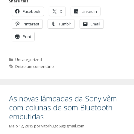
Share this:
Facebook
X
LinkedIn
Pinterest
Tumblr
Email
Print
Categorias
Uncategorized
Deixe um comentário
As novas lâmpadas da Sony vêm
com colunas de som Bluetooth
embutidas
Maio 12, 2015
por
vitorhugo68@gmail.com