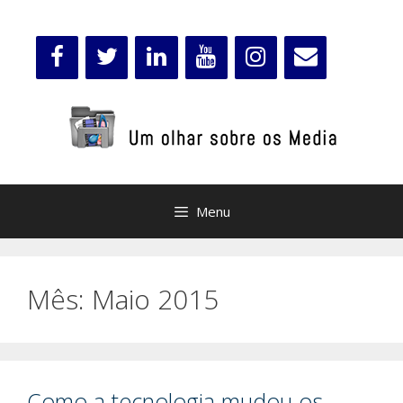
Saltar
para
o
conteúdo
Menu
Mês:
Maio 2015
Como a tecnologia mudou os