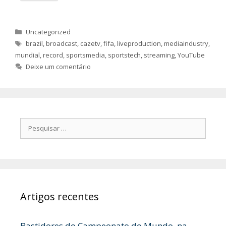
Categorias
Uncategorized
Etiquetas
brazil
,
broadcast
,
cazetv
,
fifa
,
liveproduction
,
mediaindustry
,
mundial
,
record
,
sportsmedia
,
sportstech
,
streaming
,
YouTube
Deixe um comentário
Pesquisar
por:
Artigos recentes
Bastidores do Campeonato do Mundo, na