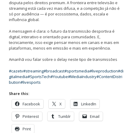
disputa pelos direitos premium. A fronteira entre televisão e
streaming está cada vez mais difusa, e a competição já não é
só por audiência — é por ecossistema, dados, escala e
influência global.
A mensagem é clara: o futuro da transmissão desportiva é
digital, interativo e orientado para comunidades. E,
tecnicamente, isso exige pensar menos em canais e mais em
plataformas, menos em emissão e mais em experiência.
Amanhã vou falar sobre o delay neste tipo de transmissões
#cazetv
#streaming
#broadcast
#sportsmedia
#liveproduction
#di
gitalmedia
#SportsTech
#Youtube
#MediaIndustry
#ContentDistri
bution
#livesports
Share this:
Facebook
X
LinkedIn
Pinterest
Tumblr
Email
Print