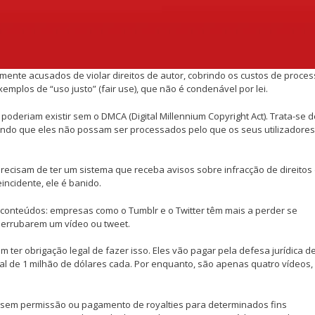
ente acusados de violar direitos de autor, cobrindo os custos de proce
emplos de “uso justo” (fair use), que não é condenável por lei.
poderiam existir sem o DMCA (Digital Millennium Copyright Act). Trata-se 
ntindo que eles não possam ser processados pelo que os seus utilizadores
ecisam de ter um sistema que receba avisos sobre infracção de direitos
eincidente, ele é banido.
 conteúdos: empresas como o Tumblr e o Twitter têm mais a perder se
derrubarem um vídeo ou tweet.
m ter obrigação legal de fazer isso. Eles vão pagar pela defesa jurídica d
tal de 1 milhão de dólares cada. Por enquanto, são apenas quatro vídeos
tor sem permissão ou pagamento de royalties para determinados fins