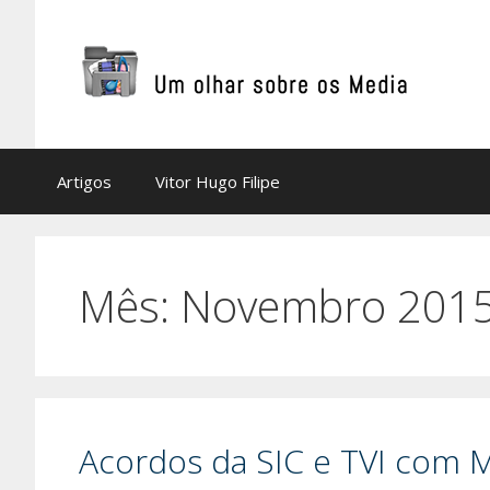
Saltar
para
o
conteúdo
Artigos
Vitor Hugo Filipe
Mês:
Novembro 201
Acordos da SIC e TVI com M