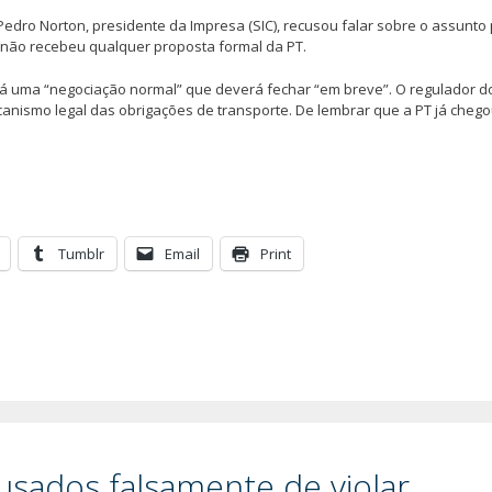
á Pedro Norton, presidente da Impresa (SIC), recusou falar sobre o assunto
 não recebeu qualquer proposta formal da PT.
há uma “negociação normal” que deverá fechar “em breve”. O regulador d
anismo legal das obrigações de transporte. De lembrar que a PT já chego
Tumblr
Email
Print
sados falsamente de violar