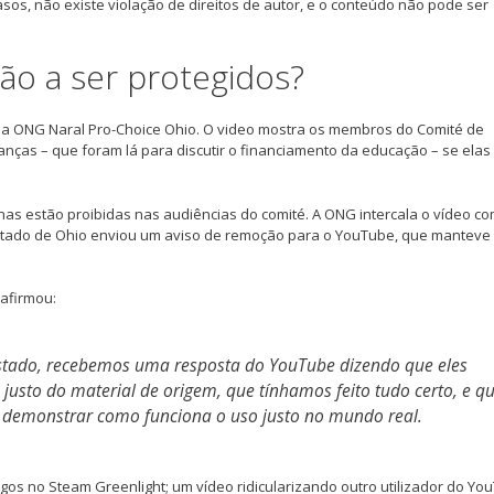
sos, não existe violação de direitos de autor, e o conteúdo não pode ser
ão a ser protegidos?
la ONG Naral Pro-Choice Ohio. O video mostra os membros do Comité de
anças – que foram lá para discutir o financiamento da educação – se elas
nas estão proibidas nas audiências do comité. A ONG intercala o vídeo c
stado de Ohio enviou um aviso de remoção para o YouTube, que manteve
 afirmou:
stado, recebemos uma resposta do YouTube dizendo que eles
 justo do material de origem, que tínhamos feito tudo certo, e q
ra demonstrar como funciona o uso justo no mundo real.
jogos no Steam Greenlight; um vídeo ridicularizando outro utilizador do Yo