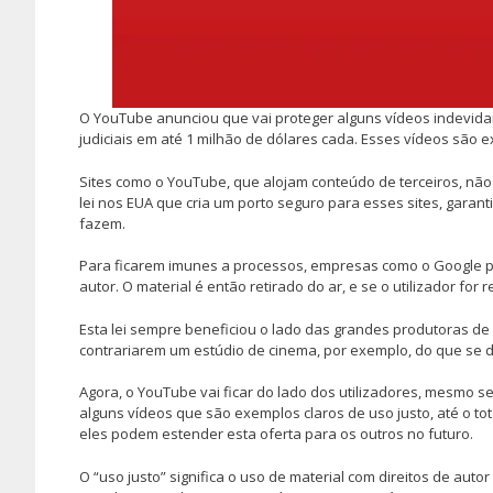
O YouTube anunciou que vai proteger alguns vídeos indevidam
judiciais em até 1 milhão de dólares cada. Esses vídeos são ex
Sites como o YouTube, que alojam conteúdo de terceiros, não 
lei nos EUA que cria um porto seguro para esses sites, gara
fazem.
Para ficarem imunes a processos, empresas como o Google pr
autor. O material é então retirado do ar, e se o utilizador for r
Esta lei sempre beneficiou o lado das grandes produtoras de
contrariarem um estúdio de cinema, por exemplo, do que se 
Agora, o YouTube vai ficar do lado dos utilizadores, mesmo se
alguns vídeos que são exemplos claros de uso justo, até o to
eles podem estender esta oferta para os outros no futuro.
O “uso justo” significa o uso de material com direitos de au