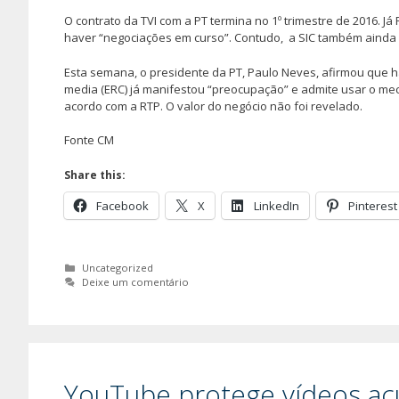
O contrato da TVI com a PT termina no 1º trimestre de 2016. J
haver “negociações em curso”. Contudo, a SIC também ainda
Esta semana, o presidente da PT, Paulo Neves, afirmou que 
media (ERC) já manifestou “preocupação” e admite usar o mec
acordo com a RTP. O valor do negócio não foi revelado.
Fonte CM
Share this:
Facebook
X
LinkedIn
Pinterest
Categorias
Uncategorized
Deixe um comentário
YouTube protege vídeos acu