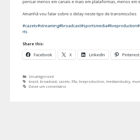
pensar menos em canais e mais em plataformas, menos em e
Amanhã vou falar sobre o delay neste tipo de transmissões
#cazetv
#streaming
#broadcast
#sportsmedia
#liveproduction
#
rts
Share this:
Facebook
X
LinkedIn
Pinterest
Categorias
Uncategorized
Etiquetas
brazil
,
broadcast
,
cazetv
,
fifa
,
liveproduction
,
mediaindustry
,
mund
Deixe um comentário