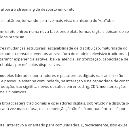
bal para o streaming de desporto em direto.
simultâneo, tornando-se a live mais vista da história do YouTube.
em direto entrou numa nova fase, onde plataformas digitais deixam de se
eúdos premium.
três mudanças estruturais: escalabilidade de distribuição, maturidade do
tuada a consumir eventos ao vivo fora do modelo televisivo tradicional. 
 garantir experiência estável, baixa latência, sincronização, capacidade de
ibuídas por múltiplos dispositivos.
modelos liderados por criadores e plataformas digitais na transmissão
r e passou a estar na comunidade, na interação e na capacidade de const
odução, isto significa novos desafios em encoding, CDN, monitorização,
mais dinâmicos.
 broadcasters tradicionais e operadores digitais, sobretudo na disputa p
á cada vez mais difusa, e a competição já não é só por audiência — é por
tal, interativo e orientado para comunidades. E, tecnicamente, isso exige