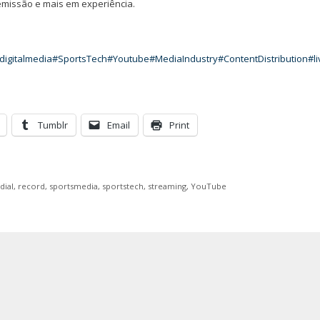
missão e mais em experiência.
digitalmedia
#SportsTech
#Youtube
#MediaIndustry
#ContentDistribution
#l
Tumblr
Email
Print
ial
,
record
,
sportsmedia
,
sportstech
,
streaming
,
YouTube