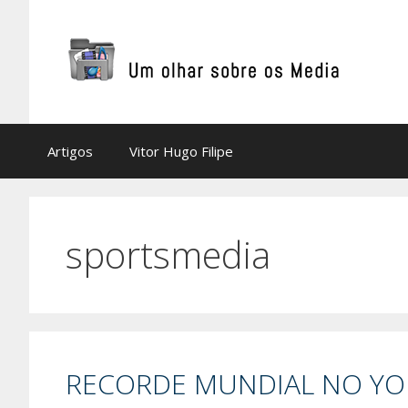
Saltar
para
o
conteúdo
Artigos
Vitor Hugo Filipe
sportsmedia
RECORDE MUNDIAL NO Y