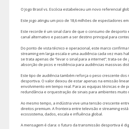
O Jogo Brasil vs. Escócia estabeleceu um novo referencial glo
Este jogo atingiu um pico de 18,6 milhões de espectadores em 
Este recorde é um sinal claro de que o consumo de desporto 
canal alternativo e passam a ser destino principal para cont
Do ponto de vista técnico e operacional, este marco confirma 
streaming em larga escala e uma audiência cada vez mais habi
se trata apenas de “levar o sinal para a internet”; trata-se de
absorção de picos e resiliência para audiências massivas distr
Este tipo de audiência também reforça o peso crescente dos 
desportiva. O valor deixou de estar apenas na emissão linea
envolvimento em tempo real. Para as equipas técnicas e de pr
redundância e orquestração de sinais para ambientes muito 
Ao mesmo tempo, a indústria vive uma tensão crescente entre
direitos premium. A fronteira entre televisão e streaming est
ecossistema, dados, escala e influência global.
A mensagem é clara: o futuro da transmissão desportiva é digi