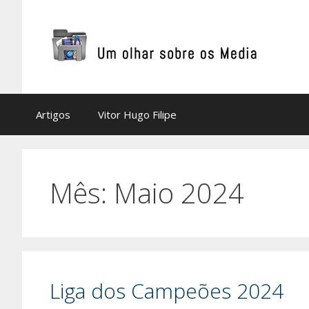
Saltar
para
o
conteúdo
Artigos
Vitor Hugo Filipe
Mês:
Maio 2024
Liga dos Campeões 2024