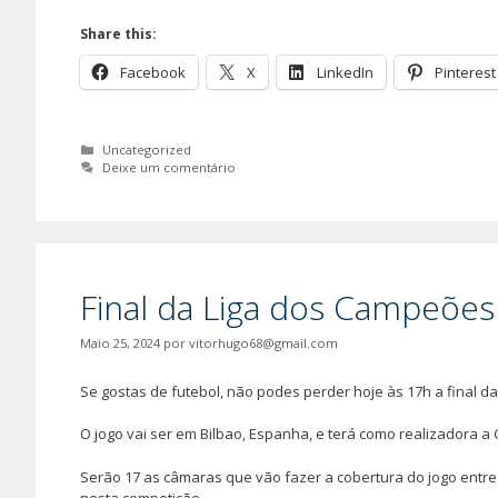
Share this:
Facebook
X
LinkedIn
Pinterest
Categorias
Uncategorized
Deixe um comentário
Final da Liga dos Campeões
Maio 25, 2024
por
vitorhugo68@gmail.com
Se gostas de futebol, não podes perder hoje às 17h a final 
O jogo vai ser em Bilbao, Espanha, e terá como realizadora a
Serão 17 as câmaras que vão fazer a cobertura do jogo entre
nesta competição.