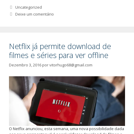
Categorias
Uncategorized
Deixe um comentário
Netflix já permite download de
filmes e séries para ver offline
Dezembro 3, 2016
por
vitorhugo68@gmail.com
O Netflix anunciou, esta semana, uma nova possibilidade dada