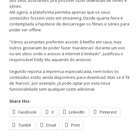
aos seus assinantes: já é possível fazer download de filmes e
séries.
Até agora, a plataforma permitia apenas que os seus
conteúdos fossem visto em streaming. Desde quarta-feira é
contemplada a hipótese de descarregar os filmes e séries para
poder ver offline.
“Vários assinantes preferem assistir à Netflix em casa, mas
outros gostariam de poder fazer ‘maratonas’ durante um voo
ou em sítios onde o acesso à internet é limitado”, justificou o
responsável Eddy Wu aquando do anúncio.
Segundo reporta a imprensa especializada, nem todos os
conteúdos estão ainda disponíveis para download. Mas se é fã
de ‘Narcos’, por exemplo, já pode optar por esta nova
funcionalidade sem qualquer custo adicional.
Share this:
Facebook
X
LinkedIn
Pinterest
Tumblr
Email
Print