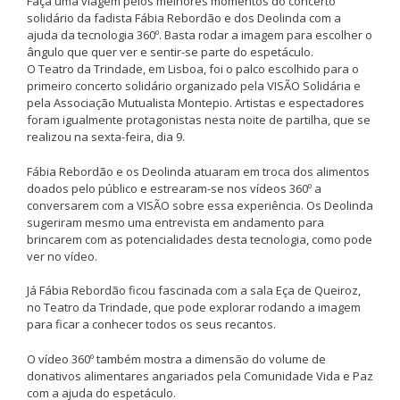
Faça uma viagem pelos melhores momentos do concerto
solidário da fadista Fábia Rebordão e dos Deolinda com a
ajuda da tecnologia 360º. Basta rodar a imagem para escolher o
ângulo que quer ver e sentir-se parte do espetáculo.
O Teatro da Trindade, em Lisboa, foi o palco escolhido para o
primeiro concerto solidário organizado pela VISÃO Solidária e
pela Associação Mutualista Montepio. Artistas e espectadores
foram igualmente protagonistas nesta noite de partilha, que se
realizou na sexta-feira, dia 9.
Fábia Rebordão e os Deolinda atuaram em troca dos alimentos
doados pelo público e estrearam-se nos vídeos 360º a
conversarem com a VISÃO sobre essa experiência. Os Deolinda
sugeriram mesmo uma entrevista em andamento para
brincarem com as potencialidades desta tecnologia, como pode
ver no vídeo.
Já Fábia Rebordão ficou fascinada com a sala Eça de Queiroz,
no Teatro da Trindade, que pode explorar rodando a imagem
para ficar a conhecer todos os seus recantos.
O vídeo 360º também mostra a dimensão do volume de
donativos alimentares angariados pela Comunidade Vida e Paz
com a ajuda do espetáculo.