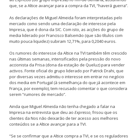
que, se a Altice avançar para a compra da TVI, “haverá guerra”.
As declarações de Miguel Almeida foram interpretadas pelo
mercado como sendo uma declaração de interesse pela
Impresa, que é dona da SIC. Com isto, as acções do grupo de
media liderado por Francisco Balsemão (que são títulos com
muito pouca liquidez) subiram 12,71%, para 0,2040 euros.
Os rumores do interesse da Altice na TVI também têm crescido
nas últimas semanas, intensificados pela pressão do novo
accionista da Prisa (dona da estação de Queluz) para vender
activos. Fonte oficial do grupo liderado por Patrick Drahi, que
por diversas vezes admitiu o interesse em entrar no negócio
dos media em Portugal (à semelhança do que já acontece em
França, por exemplo), tem recusado comentar o que considera
serem “rumores de mercado”.
Ainda que Miguel Almeida não tenha chegado a falar na
Impresa na entrevista que deu ao
Expresso
, frisou que os
clientes da Nos não deixarão de ter acesso aos melhores
conteúdos se a Altice avançar para a TVI.
“Se se confirmar que a Altice compra a TVI, e se os reguladores