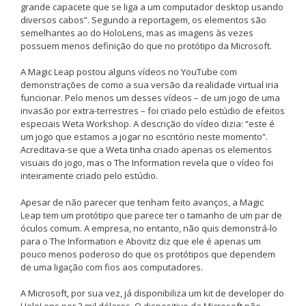
grande capacete que se liga a um computador desktop usando
diversos cabos”. Segundo a reportagem, os elementos são
semelhantes ao do HoloLens, mas as imagens às vezes
possuem menos definição do que no protótipo da Microsoft.
A Magic Leap postou alguns vídeos no YouTube com
demonstrações de como a sua versão da realidade virtual iria
funcionar. Pelo menos um desses vídeos – de um jogo de uma
invasão por extra-terrestres – foi criado pelo estúdio de efeitos
especiais Weta Workshop. A descrição do vídeo dizia: “este é
um jogo que estamos a jogar no escritório neste momento”.
Acreditava-se que a Weta tinha criado apenas os elementos
visuais do jogo, mas o The Information revela que o vídeo foi
inteiramente criado pelo estúdio.
Apesar de não parecer que tenham feito avanços, a Magic
Leap tem um protótipo que parece ter o tamanho de um par de
óculos comum. A empresa, no entanto, não quis demonstrá-lo
para o The Information e Abovitz diz que ele é apenas um
pouco menos poderoso do que os protótipos que dependem
de uma ligação com fios aos computadores.
A Microsoft, por sua vez, já disponibiliza um kit de developer do