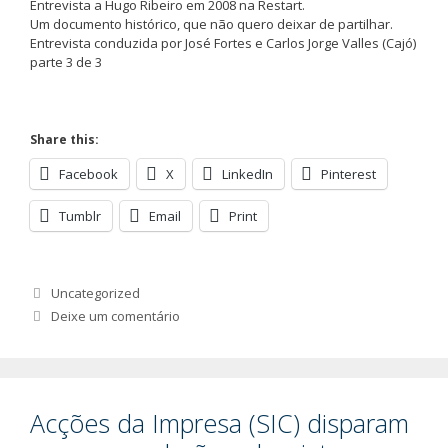
Entrevista a Hugo Ribeiro em 2008 na Restart.
Um documento histórico, que não quero deixar de partilhar.
Entrevista conduzida por José Fortes e Carlos Jorge Valles (Cajó)
parte 3 de 3
Share this:
Facebook
X
LinkedIn
Pinterest
Tumblr
Email
Print
Categorias
Uncategorized
Deixe um comentário
Acções da Impresa (SIC) disparam