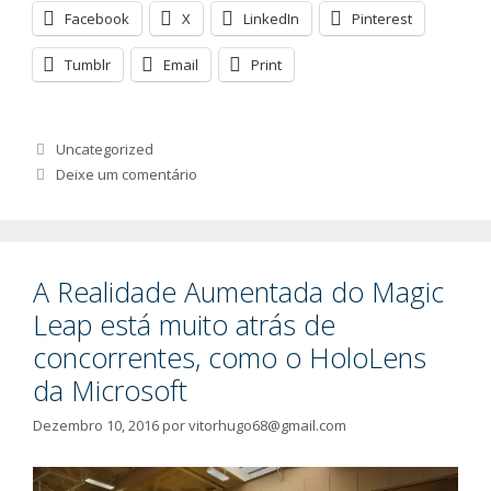
Facebook
X
LinkedIn
Pinterest
Tumblr
Email
Print
Categorias
Uncategorized
Deixe um comentário
A Realidade Aumentada do Magic
Leap está muito atrás de
concorrentes, como o HoloLens
da Microsoft
Dezembro 10, 2016
por
vitorhugo68@gmail.com