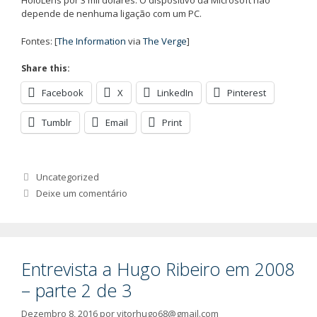
HoloLens por 3 mil dólares. O dispositivo da Microsoft não
depende de nenhuma ligação com um PC.
Fontes: [
The Information
via
The Verge
]
Share this:
Facebook
X
LinkedIn
Pinterest
Tumblr
Email
Print
Categorias
Uncategorized
Deixe um comentário
Entrevista a Hugo Ribeiro em 2008
– parte 2 de 3
Dezembro 8, 2016
por
vitorhugo68@gmail.com