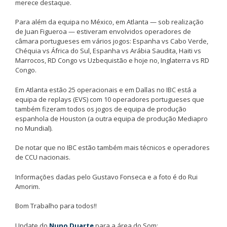
merece destaque.
Para além da equipa no México, em Atlanta — sob realização
de Juan Figueroa — estiveram envolvidos operadores de
câmara portugueses em vários jogos: Espanha vs Cabo Verde,
Chéquia vs África do Sul, Espanha vs Arábia Saudita, Haiti vs
Marrocos, RD Congo vs Uzbequistão e hoje no, Inglaterra vs RD
Congo.
Em Atlanta estão 25 operacionais e em Dallas no IBC está a
equipa de replays (EVS) com 10 operadores portugueses que
também fizeram todos os jogos de equipa de produção
espanhola de Houston (a outra equipa de produção Mediapro
no Mundial).
De notar que no IBC estão também mais técnicos e operadores
de CCU nacionais.
Informações dadas pelo Gustavo Fonseca e a foto é do Rui
Amorim.
Bom Trabalho para todos!!
Update do
Nuno Duarte
para a área do Som: