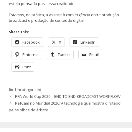
esteja pensada para essa realidade.
Estamos, na prática, a assistir à convergência entre produção
broadcast e produção de conteúdo digital.
Share this:
Facebook
X
LinkedIn
Pinterest
Tumblr
Email
Print
Categorias
Uncategorized
FIFA World Cup 2026 – END TO END BROADCAST WORKFLOW
RefCam no Mundial 2026: A tecnologia que mostra o futebol
pelos olhos do árbitro