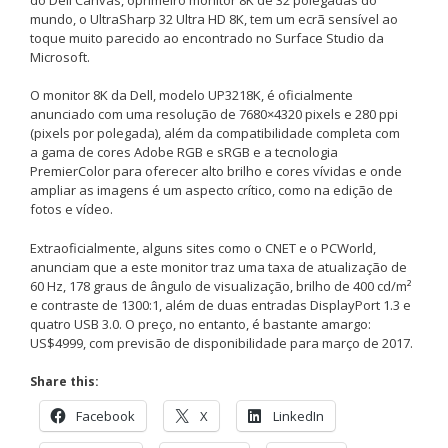
mundo, o UltraSharp 32 Ultra HD 8K, tem um ecrã sensível ao
toque muito parecido ao encontrado no Surface Studio da
Microsoft.
O monitor 8K da Dell, modelo UP3218K, é oficialmente
anunciado com uma resolução de 7680×4320 pixels e 280 ppi
(pixels por polegada), além da compatibilidade completa com
a gama de cores Adobe RGB e sRGB e a tecnologia
PremierColor para oferecer alto brilho e cores vívidas e onde
ampliar as imagens é um aspecto crítico, como na edição de
fotos e vídeo.
Extraoficialmente, alguns sites como o CNET e o PCWorld,
anunciam que a este monitor traz uma taxa de atualização de
60 Hz, 178 graus de ângulo de visualização, brilho de 400 cd/m²
e contraste de 1300:1, além de duas entradas DisplayPort 1.3 e
quatro USB 3.0. O preço, no entanto, é bastante amargo:
US$4999, com previsão de disponibilidade para março de 2017.
Share this:
Facebook
X
LinkedIn