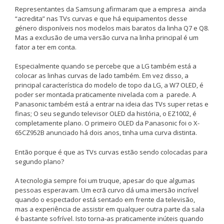
Representantes da Samsung afirmaram que a empresa ainda
“acredita” nas TVs curvas e que há equipamentos desse
género disponíveis nos modelos mais baratos da linha Q7 e Q8.
Mas a exclusão de uma versão curva na linha principal é um
fator a ter em conta.
Especialmente quando se percebe que a LG também está a
colocar as linhas curvas de lado também. Em vez disso, a
principal característica do modelo de topo da LG, a W7 OLED, é
poder ser montada praticamente nivelada com a parede. A
Panasonic também está a entrar na ideia das TVs super retas e
finas; O seu segundo televisor OLED da história, o EZ1002, é
completamente plano. O primeiro OLED da Panasonic foi o X-
65CZ952B anunciado há dois anos, tinha uma curva distinta.
Então porque é que as TVs curvas estão sendo colocadas para
segundo plano?
A tecnologia sempre foi um truque, apesar do que algumas
pessoas esperavam. Um ecrã curvo dá uma imersão incrível
quando o espectador está sentado em frente da televisão,
mas a experiência de assistir em qualquer outra parte da sala
é bastante sofrível. Isto torna-as praticamente inúteis quando