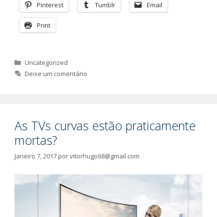
Pinterest
Tumblr
Email
Print
Categorias
Uncategorized
Deixe um comentário
As TVs curvas estão praticamente
mortas?
Janeiro 7, 2017
por
vitorhugo68@gmail.com