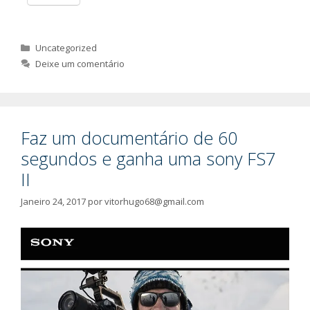
Categorias
Uncategorized
Deixe um comentário
Faz um documentário de 60
segundos e ganha uma sony FS7
II
Janeiro 24, 2017
por
vitorhugo68@gmail.com