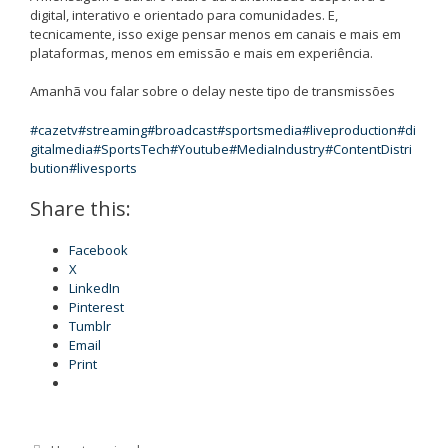
digital, interativo e orientado para comunidades. E,
tecnicamente, isso exige pensar menos em canais e mais em
plataformas, menos em emissão e mais em experiência.
Amanhã vou falar sobre o delay neste tipo de transmissões
#cazetv
#streaming
#broadcast
#sportsmedia
#liveproduction
#di
gitalmedia
#SportsTech
#Youtube
#MediaIndustry
#ContentDistri
bution
#livesports
Share this:
Facebook
X
LinkedIn
Pinterest
Tumblr
Email
Print
Categorias