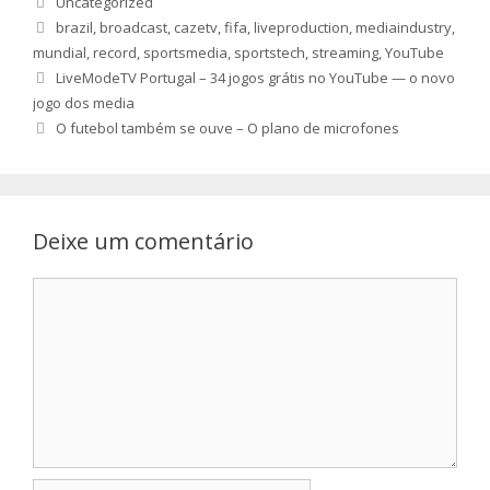
Uncategorized
Etiquetas
brazil
,
broadcast
,
cazetv
,
fifa
,
liveproduction
,
mediaindustry
,
mundial
,
record
,
sportsmedia
,
sportstech
,
streaming
,
YouTube
LiveModeTV Portugal – 34 jogos grátis no YouTube — o novo
jogo dos media
O futebol também se ouve – O plano de microfones
Deixe um comentário
Comentário
Nome