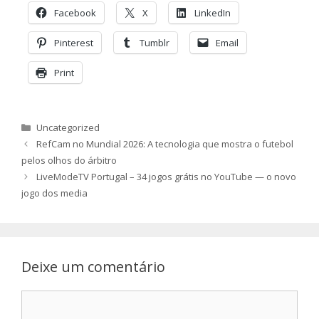
Facebook
X
LinkedIn
Pinterest
Tumblr
Email
Print
Categorias
Uncategorized
RefCam no Mundial 2026: A tecnologia que mostra o futebol
pelos olhos do árbitro
LiveModeTV Portugal – 34 jogos grátis no YouTube — o novo
jogo dos media
Deixe um comentário
Comentário