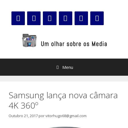
Saltar
para
o
conteúdo
Menu
Samsung lança nova câmara
4K 360º
Outubro 21, 2017
por
vitorhugo68@gmail.com