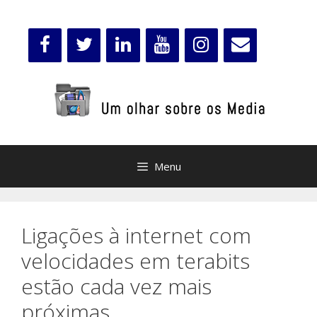
Saltar
para
o
conteúdo
Menu
Ligações à internet com
velocidades em terabits
estão cada vez mais
próximas