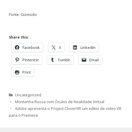
Fonte: Gizmodo
Share this:
Facebook
X
LinkedIn
Pinterest
Tumblr
Email
Print
Categorias
Uncategorized
Montanha Russa com Óculos de Realidade Virtual
Adobe apresenta o ‘Project CloverVR’ um editor de video VR
para o Premiere