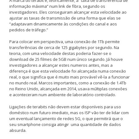
A marca do terabit é, teoricamente, a “taxa de transferência de
informação máxima” num link de fibra, segundo os
investigadores. Eles conseguiram alcançar esta velocidade ao
ajustar as taxas de transmissão de uma forma que elas se
“adaptavam dinamicamente às condições do canal e aos
pedidos de tráfego.”
Para colocar em perspectiva, uma conexão de 1Tb permite
transferências de cerca de 125 gigabytes por segundo. Na
teoria, com uma velocidade destas poderia fazer-se o
download de 25 filmes de 5GB num único segundo. Já houve
investigadores a alcançar estes numeros antes, mas a
diferença é que esta velocidade foi alcançada numa conexão
real, o que significa que é muito mais provável vê-la a funcionar
no mundo real. Marcos importantes, como a conexão de 1.4Tb
no Reino Unido, alcançada em 2014, usava múltiplas conexões
e aconteceram num ambiente de laboratório controlado.
Ligações de terabits não devem estar disponíveis para uso
doméstico num futuro imediato, mas os ISP vão ter de lidar com
um eventual lançamento de redes 5G, o que permitirá que o
seu smartphone consiga atingir uma quantidade de dados
absurda.