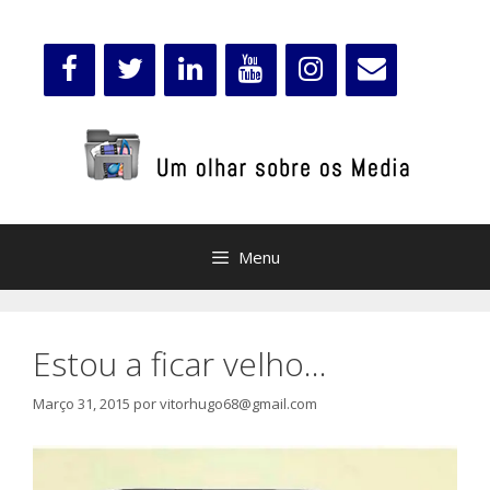
Saltar
para
o
conteúdo
Menu
Estou a ficar velho…
Março 31, 2015
por
vitorhugo68@gmail.com