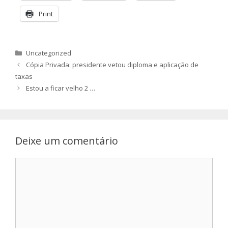
Print
Categorias
Uncategorized
Cópia Privada: presidente vetou diploma e aplicação de
taxas
Estou a ficar velho 2 …
Deixe um comentário
Comentário