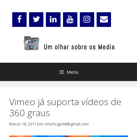
Saltar
para
o
conteúdo
Menu
Vimeo já suporta vídeos de
360 graus
Março 18, 2017
por
vitorhugo68@gmail.com