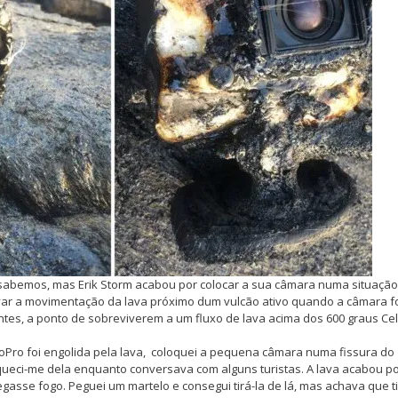
sabemos, mas Erik Storm acabou por colocar a sua câmara numa situação
ravar a movimentação da lava próximo dum vulcão ativo quando a câmara f
ntes, a ponto de sobreviverem a um fluxo de lava acima dos 600 graus Cel
GoPro foi engolida pela lava, coloquei a pequena câmara numa fissura do
squeci-me dela enquanto conversava com alguns turistas. A lava acabou p
asse fogo. Peguei um martelo e consegui tirá-la de lá, mas achava que t