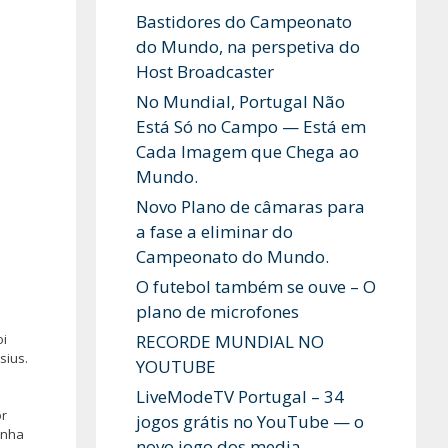
Bastidores do Campeonato
do Mundo, na perspetiva do
Host Broadcaster
No Mundial, Portugal Não
Está Só no Campo — Está em
Cada Imagem que Chega ao
Mundo.
Novo Plano de câmaras para
a fase a eliminar do
Campeonato do Mundo.
O futebol também se ouve – O
plano de microfones
oi
RECORDE MUNDIAL NO
sius.
YOUTUBE
LiveModeTV Portugal – 34
or
jogos grátis no YouTube — o
inha
novo jogo dos media