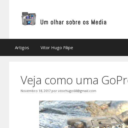
Saltar
para
o
conteúdo
Artigos
Vitor Hugo Filipe
Veja como uma GoPro 
Novembro 18, 2017
por
vitorhugo68@gmail.com