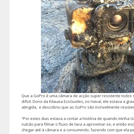
Que a GoPro é uma câmara de acção super resistente todos 
difícil. Dono da Kilauea EcoGuides, no Havaí, ele estava a g
atingida, e descobriu que as GoPro são incrivelmente resiste
“Por estes dias estava a contar a história de quando minha 
vulcão para filmar o fluxo de lava a aproximar-se, e então e
chegar até à câmara e a consumindo, fazendo com que ela peg