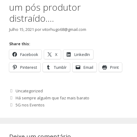
um pós produtor
distraído….
Julho 15, 2021
por
vitorhugo68@gmail.com
Share this:
Facebook
X
LinkedIn
Pinterest
Tumblr
Email
Print
Categorias
Uncategorized
Há sempre alguém que faz mais barato
5G nos Eventos
Deixe um comentário