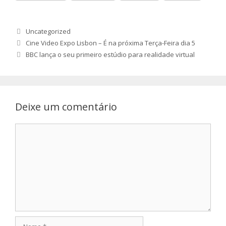
Categorias
Uncategorized
Cine Video Expo Lisbon – É na próxima Terça-Feira dia 5
BBC lança o seu primeiro estúdio para realidade virtual
Deixe um comentário
Comentário
Nome