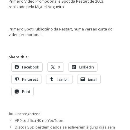
Primeiro Video Promocional e Spot da Restart de 2003,
realizado pelo Miguel Nogueira
Primeiro Spot Publicitário da Restart, numa versão curta do
video promocional.
Share this:
Facebook
X
LinkedIn
Pinterest
Tumblr
Email
Print
Categorias
Uncategorized
VP9 codifica 4K no YouTube
Discos SSD perdem dados se estiverem alguns dias sem