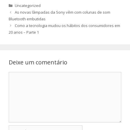
Categorias
Uncategorized
As novas lâmpadas da Sony vêm com colunas de som
Bluetooth embutidas
Como a tecnologia mudou os hábitos dos consumidores em
20 anos – Parte 1
Deixe um comentário
Comentário
Nome