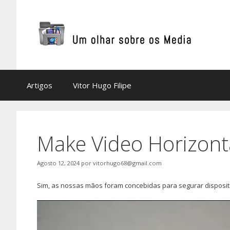
Saltar
para
o
conteúdo
Artigos
Vitor Hugo Filipe
Make Video Horizont
Agosto 12, 2024
por
vitorhugo68@gmail.com
Sim, as nossas mãos foram concebidas para segurar dispositi