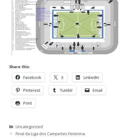
Share this:
Facebook
X
LinkedIn
Pinterest
Tumblr
Email
Print
Categorias
Uncategorized
Final da Liga dos Campeões Feminina