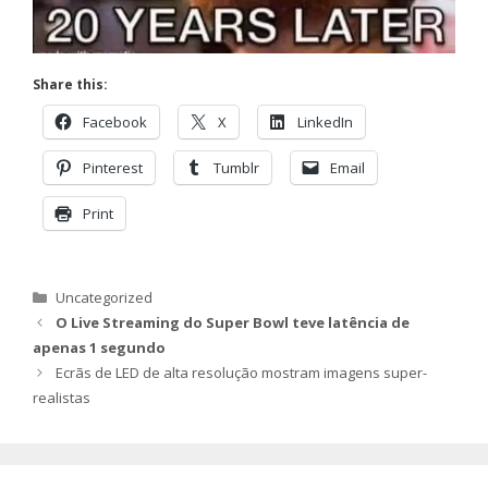
Share this:
Facebook
X
LinkedIn
Pinterest
Tumblr
Email
Print
Categorias
Uncategorized
O Live Streaming do Super Bowl teve latência de
apenas 1 segundo
Ecrãs de LED de alta resolução mostram imagens super-
realistas