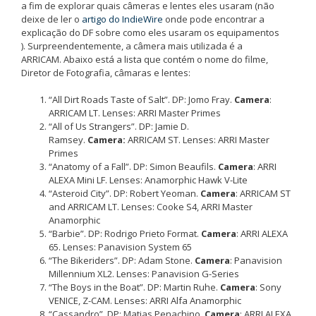
a fim de explorar quais câmeras e lentes eles usaram (não
deixe de ler o
artigo do IndieWire
onde pode encontrar a
explicação do DF sobre como eles usaram os equipamentos
). Surpreendentemente, a câmera mais utilizada é a
ARRICAM. Abaixo está a lista que contém o nome do filme,
Diretor de Fotografia, câmaras e lentes:
“All Dirt Roads Taste of Salt”. DP: Jomo Fray.
Camera
:
ARRICAM LT. Lenses: ARRI Master Primes
“All of Us Strangers”. DP: Jamie D.
Ramsey.
Camera:
ARRICAM ST. Lenses: ARRI Master
Primes
“Anatomy of a Fall”. DP: Simon Beaufils.
Camera
: ARRI
ALEXA Mini LF. Lenses: Anamorphic Hawk V-Lite
“Asteroid City”. DP: Robert Yeoman.
Camera
: ARRICAM ST
and ARRICAM LT. Lenses: Cooke S4, ARRI Master
Anamorphic
“Barbie”. DP: Rodrigo Prieto Format.
Camera
: ARRI ALEXA
65. Lenses: Panavision System 65
“The Bikeriders”. DP: Adam Stone.
Camera
: Panavision
Millennium XL2. Lenses: Panavision G-Series
“The Boys in the Boat”. DP: Martin Ruhe.
Camera
: Sony
VENICE, Z-CAM. Lenses: ARRI Alfa Anamorphic
“Cassandro”. DP: Matias Penachino.
Camera
: ARRI ALEXA