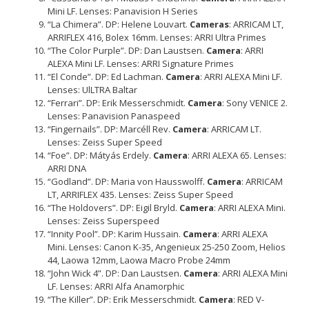
Mini LF. Lenses: Panavision H Series
“La Chimera”. DP: Helene Louvart.
Cameras
: ARRICAM LT,
ARRIFLEX 416, Bolex 16mm. Lenses: ARRI Ultra Primes
“The Color Purple”. DP: Dan Laustsen.
Camera
: ARRI
ALEXA Mini LF. Lenses: ARRI Signature Primes
“El Conde”. DP: Ed Lachman.
Camera
: ARRI ALEXA Mini LF.
Lenses: UlLTRA Baltar
“Ferrari”. DP: Erik Messerschmidt.
Camera
: Sony VENICE 2.
Lenses: Panavision Panaspeed
“Fingernails”. DP: Marcéll Rev.
Camera
: ARRICAM LT.
Lenses: Zeiss Super Speed
“Foe”. DP: Mátyás Erdely.
Camera
: ARRI ALEXA 65. Lenses:
ARRI DNA
“Godland”. DP: Maria von Hausswolff.
Camera
: ARRICAM
LT, ARRIFLEX 435. Lenses: Zeiss Super Speed
“The Holdovers”. DP: Eigil Bryld.
Camera
: ARRI ALEXA Mini.
Lenses: Zeiss Superspeed
“Innity Pool”. DP: Karim Hussain.
Camera
: ARRI ALEXA
Mini. Lenses: Canon K-35, Angenieux 25-250 Zoom, Helios
44, Laowa 12mm, Laowa Macro Probe 24mm
“John Wick 4”. DP: Dan Laustsen.
Camera
: ARRI ALEXA Mini
LF. Lenses: ARRI Alfa Anamorphic
“The Killer”. DP: Erik Messerschmidt.
Camera
: RED V-