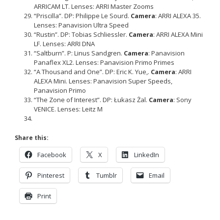
ARRICAM LT. Lenses: ARRI Master Zooms
“Priscilla”. DP: Philippe Le Sourd.
Camera
: ARRI ALEXA 35.
Lenses: Panavision Ultra Speed
“Rustin”. DP: Tobias Schliessler.
Camera
: ARRI ALEXA Mini
LF. Lenses: ARRI DNA
“Saltburn”. P: Linus Sandgren.
Camera
: Panavision
Panaflex XL2. Lenses: Panavision Primo Primes
“A Thousand and One”. DP: Eric K. Yue,.
Camera
: ARRI
ALEXA Mini. Lenses: Panavision Super Speeds,
Panavision Primo
“The Zone of Interest”. DP: Łukasz Żal.
Camera
: Sony
VENICE. Lenses: Leitz M
Share this:
Facebook
X
LinkedIn
Pinterest
Tumblr
Email
Print