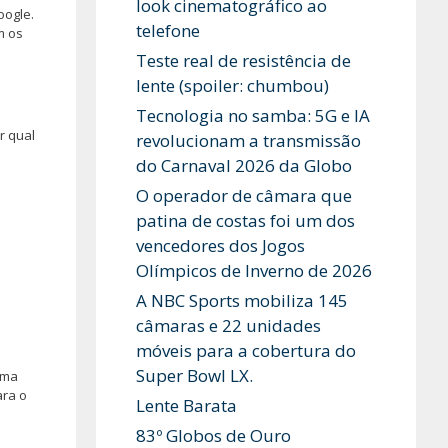
look cinematográfico ao
oogle.
telefone
m os
Teste real de resistência de
lente (spoiler: chumbou)
Tecnologia no samba: 5G e IA
r qual
revolucionam a transmissão
do Carnaval 2026 da Globo
O operador de câmara que
patina de costas foi um dos
vencedores dos Jogos
Olímpicos de Inverno de 2026
A NBC Sports mobiliza 145
câmaras e 22 unidades
móveis para a cobertura do
Super Bowl LX.
rma
ara o
Lente Barata
83º Globos de Ouro