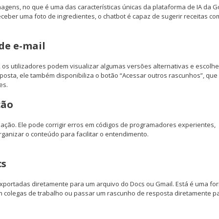
magens, no que é uma das características únicas da plataforma de IA da G
ceber uma foto de ingredientes, o chatbot é capaz de sugerir receitas co
de e-mail
, os utilizadores podem visualizar algumas versões alternativas e escolhe
sposta, ele também disponibiliza o botão “Acessar outros rascunhos”, que
es.
ção
ação. Ele pode corrigir erros em códigos de programadores experientes,
ganizar o conteúdo para facilitar o entendimento.
cs
exportadas diretamente para um arquivo do Docs ou Gmail. Está é uma fo
m colegas de trabalho ou passar um rascunho de resposta diretamente p