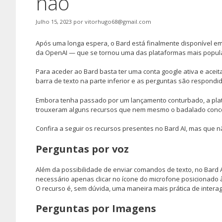
não
Julho 15, 2023
por
vitorhugo68@gmail.com
Após uma longa espera, o Bard está finalmente disponível em
da OpenAI — que se tornou uma das plataformas mais popula
Para aceder ao Bard basta ter uma conta google ativa e aceita
barra de texto na parte inferior e as perguntas são respondidas
Embora tenha passado por um lançamento conturbado, a plata
trouxeram alguns recursos que nem mesmo o badalado concor
Confira a seguir os recursos presentes no Bard AI, mas que 
Perguntas por voz
Além da possibilidade de enviar comandos de texto, no Bard AI
necessário apenas clicar no ícone do microfone posicionado à
O recurso é, sem dúvida, uma maneira mais prática de interag
Perguntas por Imagens