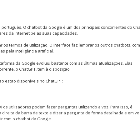
 português. O chatbot da Google é um dos principais concorrentes do Ch
res da internet pelas suas capacidades.
r os termos de utilização. O interface faz lembrar os outros chatbots, co
 pela inteligência artificial.
forma da Google evoluiu bastante com as últimas atualizações. Elas
rente, o ChatGPT, tem à disposição.
não estão disponíveis no ChatGPT:
 os utilizadores podem fazer perguntas utilizando a voz. Para isso, é
 direita da barra de texto e dizer a pergunta de forma detalhada e em voz
ir com o chatbot da Google.