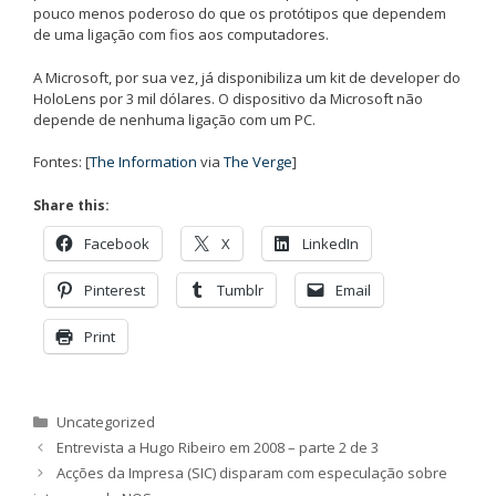
pouco menos poderoso do que os protótipos que dependem
de uma ligação com fios aos computadores.
A Microsoft, por sua vez, já disponibiliza um kit de developer do
HoloLens por 3 mil dólares. O dispositivo da Microsoft não
depende de nenhuma ligação com um PC.
Fontes: [
The Information
via
The Verge
]
Share this:
Facebook
X
LinkedIn
Pinterest
Tumblr
Email
Print
Categorias
Uncategorized
Entrevista a Hugo Ribeiro em 2008 – parte 2 de 3
Acções da Impresa (SIC) disparam com especulação sobre