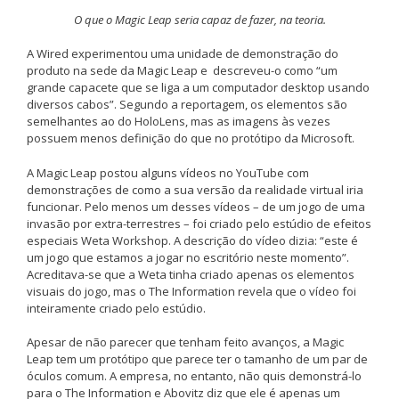
O que o Magic Leap seria capaz de fazer, na teoria.
A Wired experimentou uma unidade de demonstração do
produto na sede da Magic Leap e descreveu-o como “um
grande capacete que se liga a um computador desktop usando
diversos cabos”. Segundo a reportagem, os elementos são
semelhantes ao do HoloLens, mas as imagens às vezes
possuem menos definição do que no protótipo da Microsoft.
A Magic Leap postou alguns vídeos no YouTube com
demonstrações de como a sua versão da realidade virtual iria
funcionar. Pelo menos um desses vídeos – de um jogo de uma
invasão por extra-terrestres – foi criado pelo estúdio de efeitos
especiais Weta Workshop. A descrição do vídeo dizia: “este é
um jogo que estamos a jogar no escritório neste momento”.
Acreditava-se que a Weta tinha criado apenas os elementos
visuais do jogo, mas o The Information revela que o vídeo foi
inteiramente criado pelo estúdio.
Apesar de não parecer que tenham feito avanços, a Magic
Leap tem um protótipo que parece ter o tamanho de um par de
óculos comum. A empresa, no entanto, não quis demonstrá-lo
para o The Information e Abovitz diz que ele é apenas um