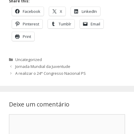
Share this:
Facebook
X
LinkedIn
Pinterest
Tumblr
Email
Print
Categorias
Uncategorized
Jornada Mundial da Juventude
A realizar o 24° Congresso Nacional PS
Deixe um comentário
Comentário