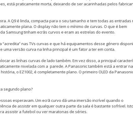
ões, está praticamente morta, deixando de ser acarinhadas pelos fabrican
ira. A Q9 é linda, compacta para o seu tamanho e tem todas as entradas
maticamente plana. O display não tem o mínimo de curvas. O que é bem
 da Samsung tinham ecrãs curvos e eram as estrelas do evento.
“acredita” nas TVs curvas e que há equipamentos desse género disponí
 uma versão curva na linha principal é um fator a ter em conta.
ar as linhas curvas de lado também. Em vez disso, a principal caracterí
aticamente nivelada com a parede. A Panasonic também está a entrar na
 história, o EZ1002, é completamente plano. O primeiro OLED da Panasonic
ra segundo plano?
pessoas esperavam. Um ecrã curvo dá uma imersão incrível quando o
ncia de assistir em qualquer outra parte da sala é bastante sofrível. Ist
 assistir a futebol ou ver maratonas de séries.