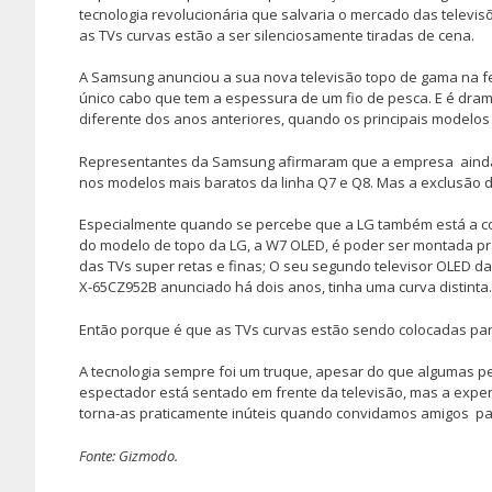
tecnologia revolucionária que salvaria o mercado das televis
as TVs curvas estão a ser silenciosamente tiradas de cena.
A Samsung anunciou a sua nova televisão topo de gama na fe
único cabo que tem a espessura de um fio de pesca. E é dra
diferente dos anos anteriores, quando os principais modelos
Representantes da Samsung afirmaram que a empresa ainda 
nos modelos mais baratos da linha Q7 e Q8. Mas a exclusão de
Especialmente quando se percebe que a LG também está a coloc
do modelo de topo da LG, a W7 OLED, é poder ser montada pr
das TVs super retas e finas; O seu segundo televisor OLED da
X-65CZ952B anunciado há dois anos, tinha uma curva distinta.
Então porque é que as TVs curvas estão sendo colocadas pa
A tecnologia sempre foi um truque, apesar do que algumas 
espectador está sentado em frente da televisão, mas a experiê
torna-as praticamente inúteis quando convidamos amigos para
Fonte: Gizmodo.