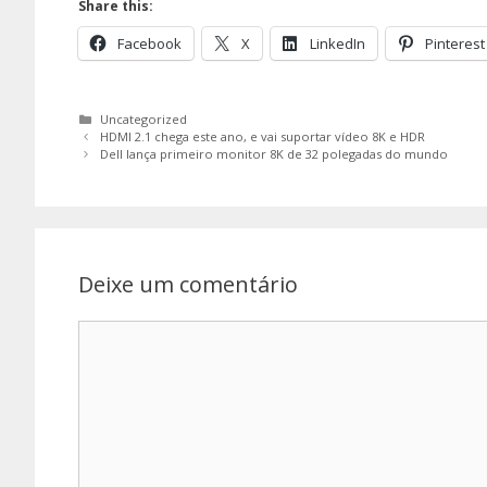
Share this:
Facebook
X
LinkedIn
Pinterest
Categorias
Uncategorized
HDMI 2.1 chega este ano, e vai suportar vídeo 8K e HDR
Dell lança primeiro monitor 8K de 32 polegadas do mundo
Deixe um comentário
Comentário