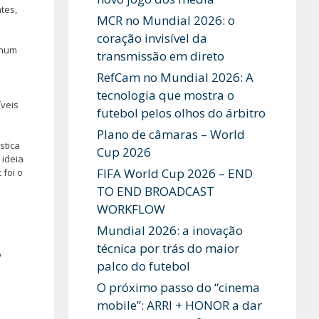
tes,
MCR no Mundial 2026: o
coração invisível da
 num
transmissão em direto
RefCam no Mundial 2026: A
tecnologia que mostra o
veis
futebol pelos olhos do árbitro
Plano de câmaras – World
stica
Cup 2026
 ideia
FIFA World Cup 2026 – END
 foi o
TO END BROADCAST
WORKFLOW
Mundial 2026: a inovação
técnica por trás do maior
o
palco do futebol
O próximo passo do “cinema
mobile”: ARRI + HONOR a dar