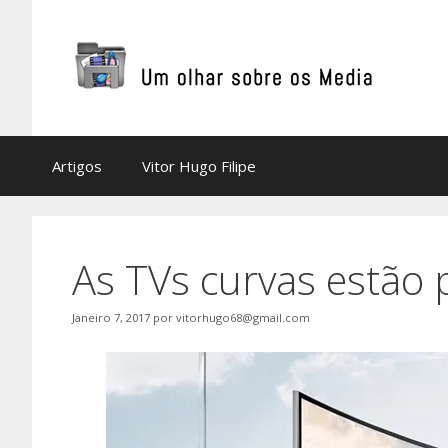
Saltar
para
o
conteúdo
Artigos
Vitor Hugo Filipe
As TVs curvas estão
Janeiro 7, 2017
por
vitorhugo68@gmail.com