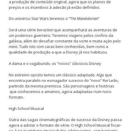
a produção de conteúdo original, agora que os planos de
preços e os incentivos à adesão já estão definidos.
Do universo Star Wars teremos o “T
he Mandalorian
“
Será uma série
live-action
que acompanhará as aventuras de
um poderoso guerreiro. Teremos viagens pelos confins da
galáxia, além do desafiar constante da sorte e muita ação pelo
meio. Tudo isto com caras bem conhecidas, bem como a
qualidade de produção a que a Disney já nos habituou.
A dama e o vagabundo, os “novos” clássicos Disney
No extremo oposto temos um clássico adaptado. Algo que
encontra paralelo no esmagador sucesso do “novo” Rei Leão,
partindo da mesma premissa. São personagens e histórias
que conhecemos e amamos, agora adaptadas num novo
formato.
High School Musical
Outra das sagas cinematográficas de sucesso da Disney passa
agora a adotar o formato de série. O High School Musical focar-
se-á no quotidiano (musical) dos adolescentes, com bastante