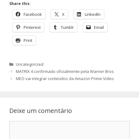
Share this:
Facebook
X
LinkedIn
Pinterest
Tumblr
Email
Print
Categorias
Uncategorized
MATRIX 4 confirmado oficialmente pela Warner Bros
MEO vai integrar conteúdos da Amazon Prime Video
Deixe um comentário
Comentário